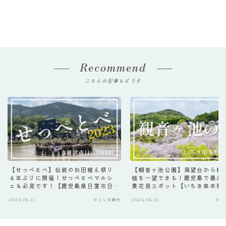
Recommend
こちらの記事もどうぞ
【せっぺとべ】伝統のお田植え祭り
【観音ヶ池公園】展望台から桜
４年ぶりに開催！せっぺとべマルシ
毯を一望できる！鹿児島で最高
ェも必見です！【鹿児島県日置市日
景花見スポット【いちき串木野
吉町】
2023.06.11
かごしま観光
2024.04.01
かご
Follow Me