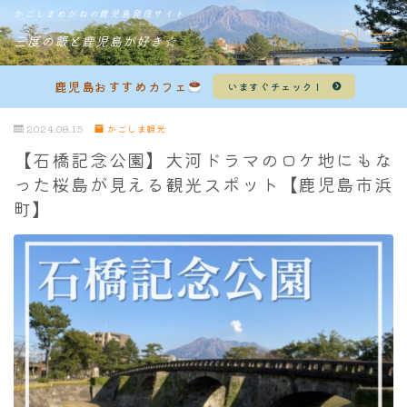
かごしまめがねの鹿児島発信サイト
三度の飯と鹿児島が好き☆
MENU
鹿児島おすすめカフェ
いますぐチェック！
かごしまグルメ
2024.08.15
かごしま観光
【石橋記念公園】大河ドラマのロケ地にもな
かごしまカフェ＆スイーツ
った桜島が見える観光スポット【鹿児島市浜
町】
かごしま観光
鹿児島ラーメン
お問い合わせ